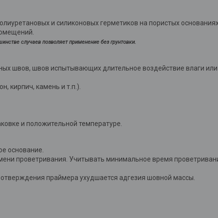
лиуретановых и силиконовых герметиков на пористых основаниях (
помещений.
инстве случаев позволяет применение без грунтовки.
ых швов, швов испытывающих длительное воздействие влаги или
 кирпич, камень и т.п.).
аковке и положительной температуре.
ое основание.
емени проветривания. Учитывать минимальное время проветриван
е отверждения праймера ухудшается адгезия шовной массы.