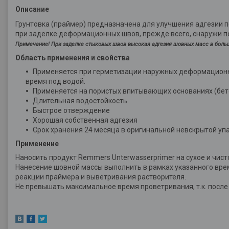
Описание
Грунтовка (праймер) предназначена для улучшения адгезии по
при заделке деформационных швов, прежде всего, снаружи 
Примечание! При заделке стыковых швов высокая адгезия шовных масс в больш
Область применения и свойства
Применяется при герметизации наружных деформационн
время под водой.
Применяется на пористых впитывающих основаниях (бетон,
Длительная водостойкость
Быстрое отверждение
Хорошая собственная адгезия
Срок хранения 24 месяца в оригинальной невскрытой уп
Применение
Наносить продукт Remmers Unterwasserprimer на сухое и чист
Нанесение шовной массы выполнить в рамках указанного вр
реакции праймера и выветривания растворителя.
Не превышать максимальное время проветривания, т.к. посл