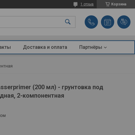
1 отзыв
Корзина
акты
Доставка и оплата
Партнёры
ентная
serprimer (200 мл) - грунтовка под
идная, 2-компонентная
том