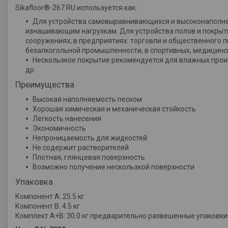
Sikafloor®-267 RU используется как:
Для устройства самовыравнивающихся и высоконаполне
изнашивающим нагрузкам. Для устройства полов и покрытий
сооружениях; в предприятиях: торговли и общественного 
безалкогольной промышленности, в спортивных, медицинс
Нескользкое покрытие рекомендуется для влажных прои
др.
Преимущества
Высокая наполняемость песком
Хорошая химическая и механическая стойкость
Легкость нанесения
Экономичность
Непроницаемость для жидкостей
Не содержит растворителей
Плотная, глянцевая поверхность
Возможно получение нескользкой поверхности
Упаковка
Компонент A: 25.5 кг
Компонент B: 4.5 кг
Комплект A+B: 30.0 кг предварительно развешенные упаковки