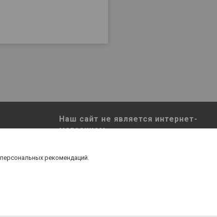
Наш сайт не является интернет-
магазином
Вся информация и цены, указанные на сайте,
составы
не являются публичной офертой и носят
 персональных рекомендаций.
информационный характер