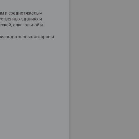
им и среднетяжелым
ественных зданиях и
ской, алкогольной и
оизводственных ангаров и