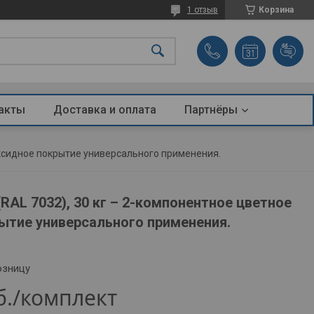
1 отзыв
Корзина
акты
Доставка и оплата
Партнёры
эпоксидное покрытие универсального применения.
 (RAL 7032), 30 кг – 2-компонентное цветное
ытие универсального применения.
озницу
б.
/комплект