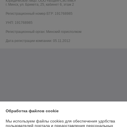
Юридическое лицо:
ООО «Боден-Системс»
г. Минск, ул. Брикета, 25, кабинет 6, этаж 2
Регистрационный номер ЕГР: 191768985
УНП: 191768985
Регистрационный орган: Минский горисполком
Дата регистрации компании: 05.11.2012
Обработка файлов cookie
Мы используем файлы cookies для обеспечения удобства
пользователей портала и предоставления персональных