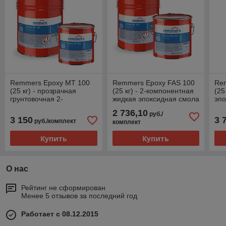
Remmers Epoxy MT 100
Remmers Epoxy FAS 100
Re
(25 кг) - прозрачная
(25 кг) - 2-компонентная
(25
грунтовочная 2-
жидкая эпоксидная смола
эпо
компонентная
на основе бисфенола A
исп
2 736,10
руб./
эпоксидная смола с
зап
3 150
3 
руб./комплект
комплект
быстрым отверждением
Купить
Купить
О нас
Рейтинг не сформирован
Менее 5 отзывов за последний год
Работает с 08.12.2015